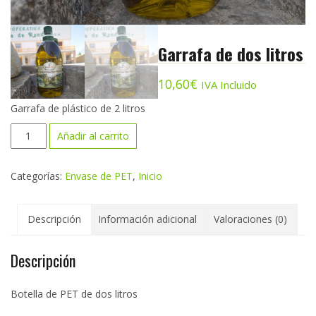
Garrafa de dos litros
10,60
€
IVA Incluido
Garrafa de plástico de 2 litros
Garrafa
Añadir al carrito
de
dos
Categorías:
Envase de PET
,
Inicio
litros
cantidad
Descripción
Información adicional
Valoraciones (0)
Descripción
Botella de PET de dos litros