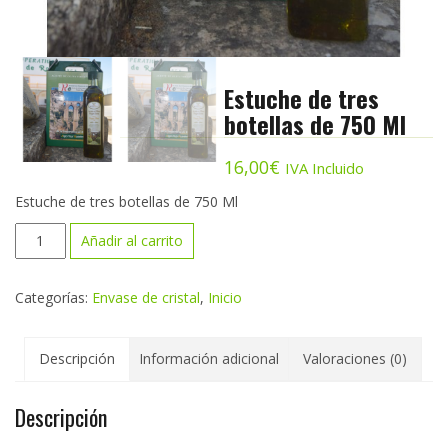
Estuche de tres
botellas de 750 Ml
16,00
€
IVA Incluido
Estuche de tres botellas de 750 Ml
Estuche
Añadir al carrito
de
tres
Categorías:
Envase de cristal
,
Inicio
botellas
de
750
Descripción
Información adicional
Valoraciones (0)
Ml
cantidad
Descripción